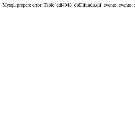
Mysqli prepare error: Table 'cdi4948_dbDifundir.dif_evento_evento_ca