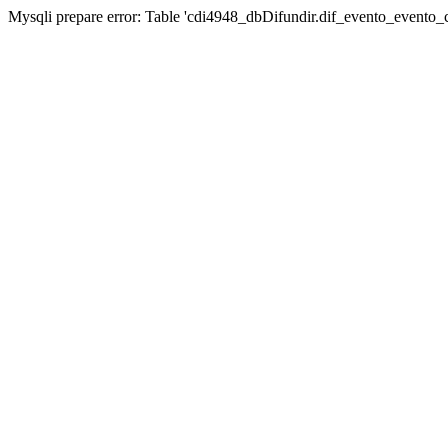
Mysqli prepare error: Table 'cdi4948_dbDifundir.dif_evento_evento_ca