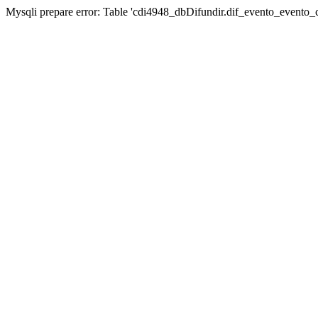
Mysqli prepare error: Table 'cdi4948_dbDifundir.dif_evento_evento_ca