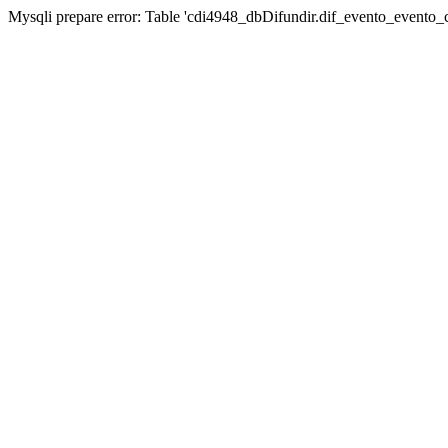
Mysqli prepare error: Table 'cdi4948_dbDifundir.dif_evento_evento_ca