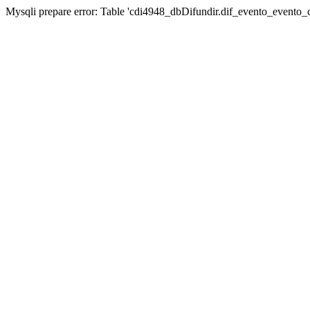
Mysqli prepare error: Table 'cdi4948_dbDifundir.dif_evento_evento_ca