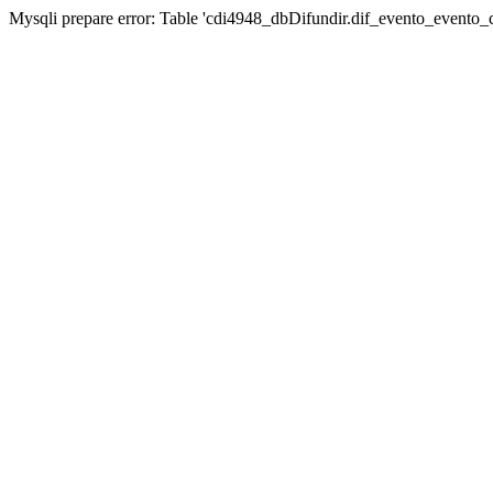
Mysqli prepare error: Table 'cdi4948_dbDifundir.dif_evento_evento_ca