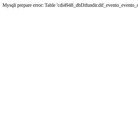
Mysqli prepare error: Table 'cdi4948_dbDifundir.dif_evento_evento_ca